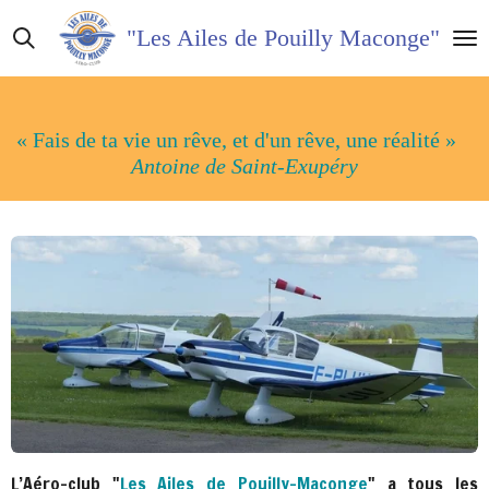
Passer
"Les Ailes de Pouilly Maconge"
au
contenu
principal
« Fais de ta vie un rêve, et d'un rêve, une réalité »
Antoine de Saint-Exupéry
L’Aéro-clu
b
"
Les Ailes de Pouilly-Maconge
"
a tous les